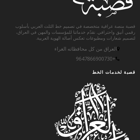
صبة منصة عراقية متخصصة في تصميم خط الثلث العربي بأسلوب
قمي أنيق واحترافي. نقدّم خدماتنا للمؤسسات والمهن في العراق،
تصميم شعارات ومطبوعات تعكس أصالة الهوية العربية.
العراق من كل محافظاته الغراء
+9647866900730
صبة لخدمات الخط